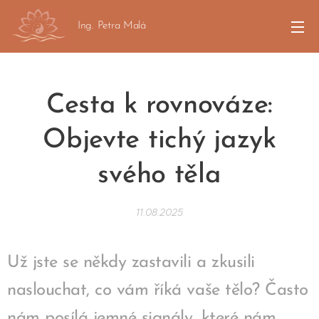
Ing. Petra Malá
Cesta k rovnováze:
Objevte tichý jazyk
svého těla
11.08.2025
Už jste se někdy zastavili a zkusili
naslouchat, co vám říká vaše tělo? Často
nám posílá jemné signály, které nám